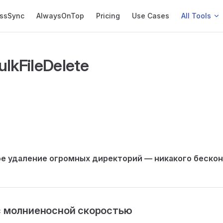
essSync
AlwaysOnTop
Pricing
Use Cases
All Tools
ulkFileDelete
е удаление огромных директорий — никакого беско
с молниеносной скоростью