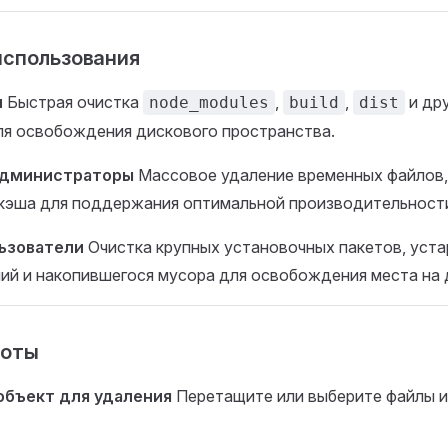
использования
и
Быстрая очистка
,
,
и др
node_modules
build
dist
ля освобождения дискового пространства.
администраторы
Массовое удаление временных файлов,
 кэша для поддержания оптимальной производительност
ьзователи
Очистка крупных установочных пакетов, уст
ий и накопившегося мусора для освобождения места на 
боты
объект для удаления
Перетащите или выберите файлы и