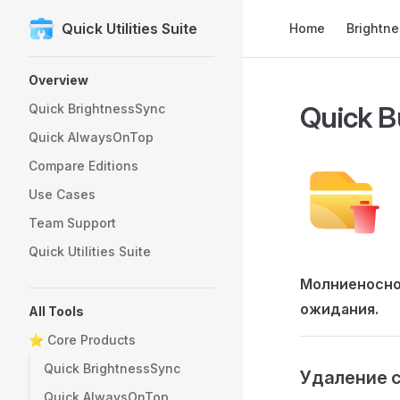
Main Navigation
Quick Utilities Suite
Home
Brightn
Skip to content
Sidebar Navigation
Overview
Quick B
Quick BrightnessSync
Quick AlwaysOnTop
Compare Editions
Use Cases
Team Support
Quick Utilities Suite
Молниеносно
ожидания.
All Tools
⭐ Core Products
Quick BrightnessSync
Удаление 
Quick AlwaysOnTop