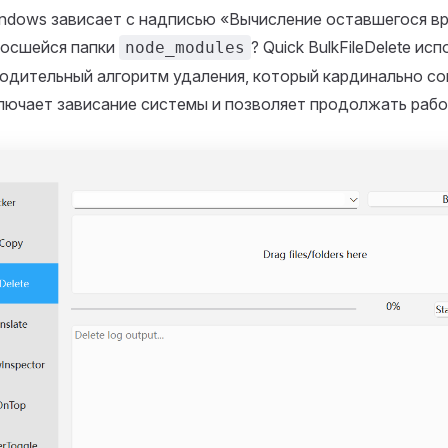
ndows зависает с надписью «Вычисление оставшегося в
росшейся папки
? Quick BulkFileDelete ис
node_modules
одительный алгоритм удаления, который кардинально с
лючает зависание системы и позволяет продолжать рабо