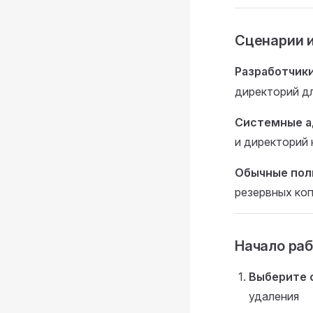
Сценарии 
Разработчик
директорий д
Системные 
и директорий
Обычные пол
резервных коп
Начало ра
Выберите 
удаления