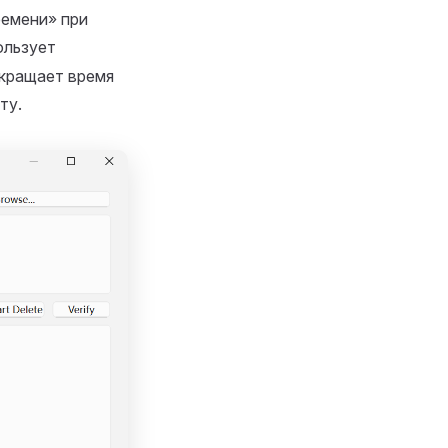
ремени» при
пользует
окращает время
ту.