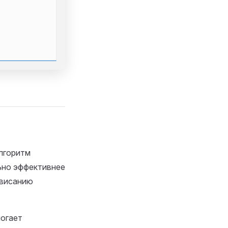
лгоритм
ьно эффективнее
ависанию
огает