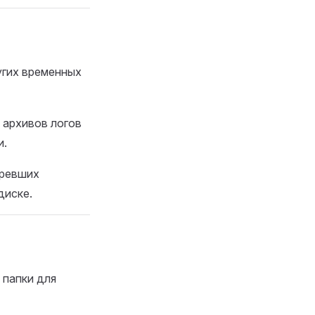
угих временных
 архивов логов
и.
аревших
диске.
 папки для