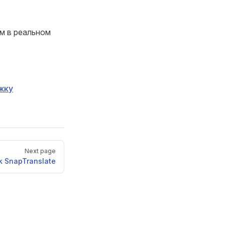
м в реальном
жку
Next page
k SnapTranslate